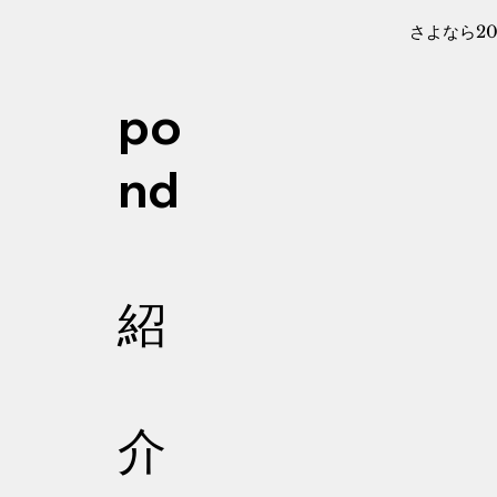
さよなら20
po
nd
紹
介