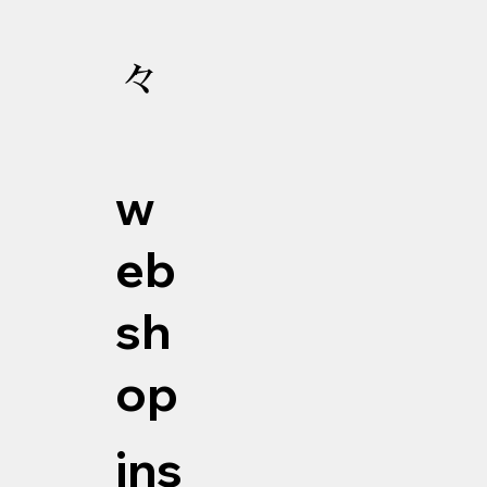
々
w
eb
sh
op
ins