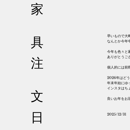
家
早いもので大
具
なんとか今年
今年も色々と
ありがとうご
注
個人的には前
2026年はど
年末年始にゆ
インスタはち
文
良いお年をお
日
2025/12/31