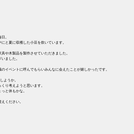
晦日。
中にと夏に収穫した小豆を炊いています。
家具や木製品を製作させていただきました。
ざいました。
職のイベントに呼んでもらいみんなに会えたことが嬉しかったです。
うしようか。
っくり考えようと思います。
ょっと休もかな。
迎えください。