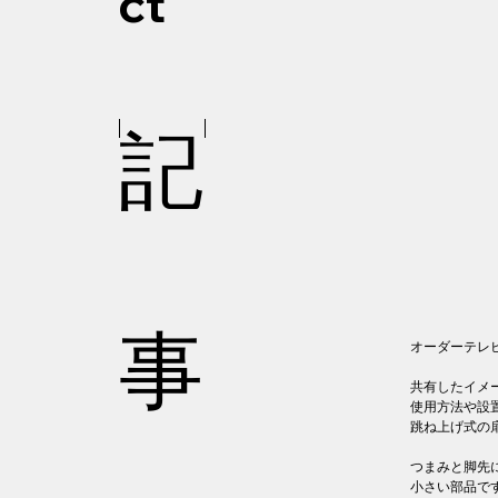
ct
記
事
オーダーテレ
共有したイメ
使用方法や設
跳ね上げ式の
つまみと脚先
小さい部品で