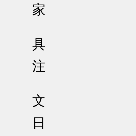
家
具
注
文
日