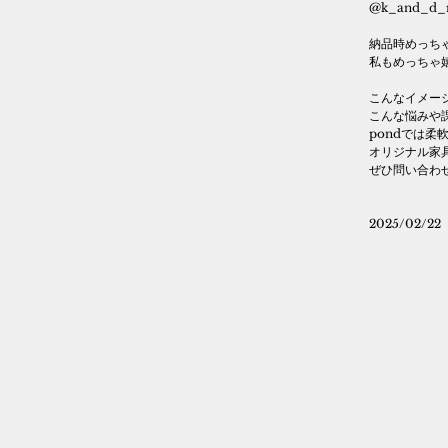
@k_and_d_m
納品時めっち
私もめっちゃ
こんなイメー
こんな悩みや
pondでは柔
オリジナル家
ぜひ問い合わ
2025/02/22