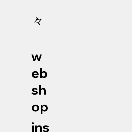
々
w
eb
sh
op
ins