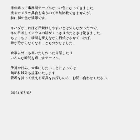
半年経って事務所テーブルがいい色になってきました。
光やカメラの具合も違うので単純比較できませんが、
特に脚の色が濃厚です。
キハダがこれほど日焼けしやすいとは知らなかったので、
冬の日差しでマウスの跡がくっきり出たときは驚きました。
ちょこちょこ場所を変えながら日焼けさせていけば、
跡が分からなくなることも分かりました。
食事以外にも書いたり作ったり話したり
いろんな時間を過ごすテーブル。
予算や好み、大事にしたいことによっては
無垢材以外も提案いたします。
愛着を持って使える家具をお探しの方、お問い合わせください。
2024/07/08