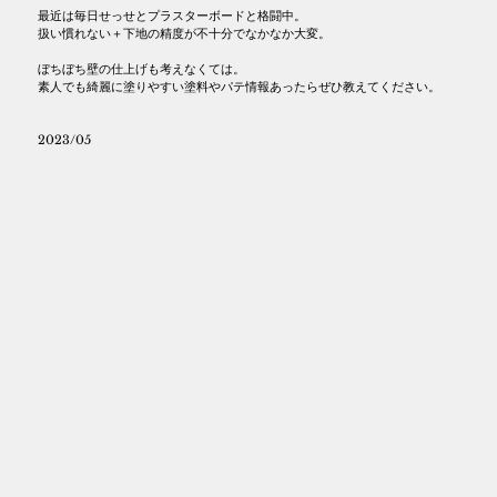
最近は毎日せっせとプラスターボードと格闘中。
扱い慣れない＋下地の精度が不十分でなかなか大変。
ぼちぼち壁の仕上げも考えなくては。
素人でも綺麗に塗りやすい塗料やパテ情報あったらぜひ教えてください。
2023/05