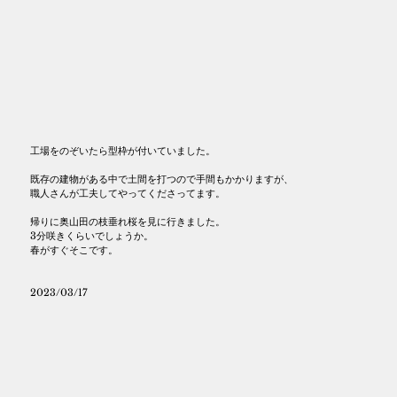
工場をのぞいたら型枠が付いていました。
既存の建物がある中で土間を打つので手間もかかりますが、
職人さんが工夫してやってくださってます。
帰りに奥山田の枝垂れ桜を見に行きました。
3分咲きくらいでしょうか。
春がすぐそこです。
2023/03/17