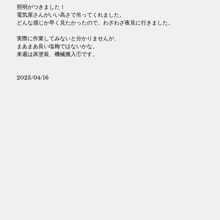
照明がつきました！
電気屋さんがいい高さで吊ってくれました。
どんな感じか早く見たかったので、わざわざ夜見に行きました。
実際に作業してみないと分かりませんが、
まあまあ良い塩梅ではないかな。
来週は床塗装、機械搬入①です。
2023/04/16