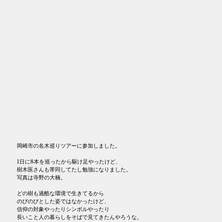
岡崎市の名木巡りツアーに参加しました。
1日に8本を巡ったから駆け足やったけど、
樹木医さんも帯同してたし勉強になりました。
写真は寺野の大楠。
どの樹も過酷な環境で生きてるから
のびのびとした姿ではなかったけど、
信仰の対象やったりシンボルやったり
長いこと人の暮らしをそばで見てきたんやろうな。