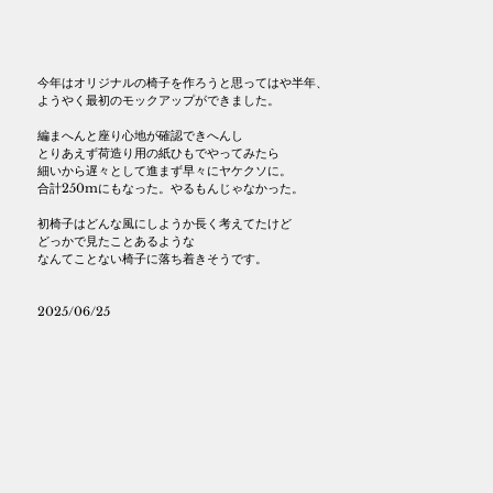
今年はオリジナルの椅子を作ろうと思ってはや半年、
ようやく最初のモックアップができました。
編まへんと座り心地が確認できへんし
とりあえず荷造り用の紙ひもでやってみたら
細いから遅々として進まず早々にヤケクソに。
合計250mにもなった。やるもんじゃなかった。
初椅子はどんな風にしようか長く考えてたけど
どっかで見たことあるような
なんてことない椅子に落ち着きそうです。
2025/06/25