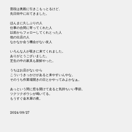
普段は奥殿に引きこもっとるけど、
先日街中に出てきました。
ほんまに久しぶりの人
仕事の合間に寄ってくれた人
以前からフォローしてくれとった人
他の出店の人
なかなか会う機会がない友人
いろんな人が覗きに来てくれました。
ありがとうございました。
芝生の中の家具も新鮮やった。
うちはお店がないから
こういうきっかけがあると来やすいんやな。
そのうち作業場開きの日とかやってみよかなぁ。
あっという間に窓を開けて走ると気持ちいい季節。
ツクツクボウシが鳴いてる。
もうすぐ金木犀の夜。
2024/09/27