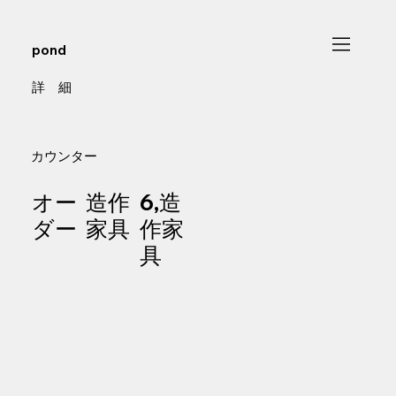
pond
​詳 細
カウンター
オー
造作
6,造
ダー
家具
作家
具