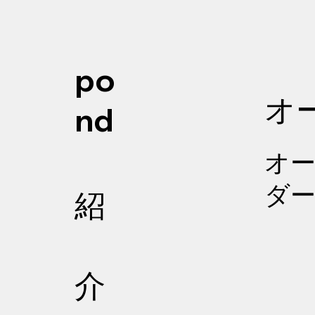
po
オ
nd
オ
ダ
紹
介