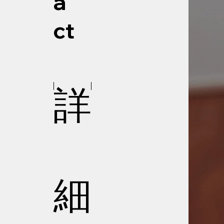
a
ct
詳
細