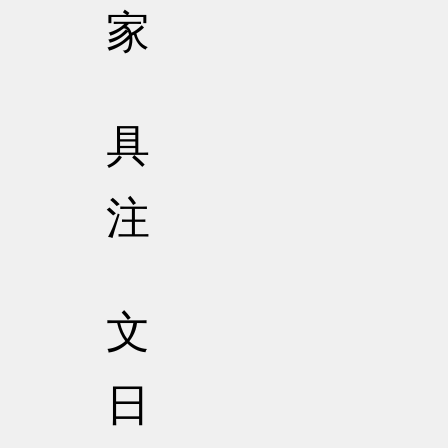
家
具
注
文
日