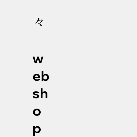
々
w
eb
sh
o
p