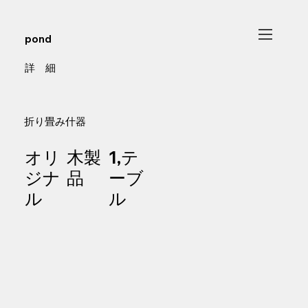
pond
​詳 細
折り畳み什器
オリ
木製
1,テ
ジナ
品
ーブ
ル
ル