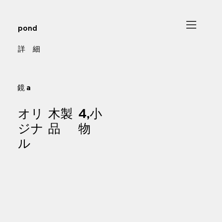
pond
​詳 細
鏡 a
オリ
木製
4,小
ジナ
品
物
ル