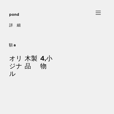
pond
​詳 細
額 a
オリ
木製
4,小
ジナ
品
物
ル