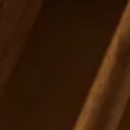
腰掛け 楕円